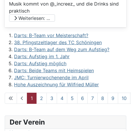
Musik kommt von @_increez_ und die Drinks sind
praktisch
Weiterlesen: ...
Darts: B-Team vor Meisterschaft?
38. Pfingstzeltlager des TC Schöningen
Darts: B-Team auf dem Weg zum Aufstieg?
Darts: Aufstieg im 1. Jahr
Darts: Aufstieg möglich
Darts: Beide Teams mit Heimspielen
JMC: Turnierwochenende im April
Hohe Auszeichnung für Wilfried Müller
1
2
3
4
5
6
7
8
9
10
Seite 1 von 62
Der Verein