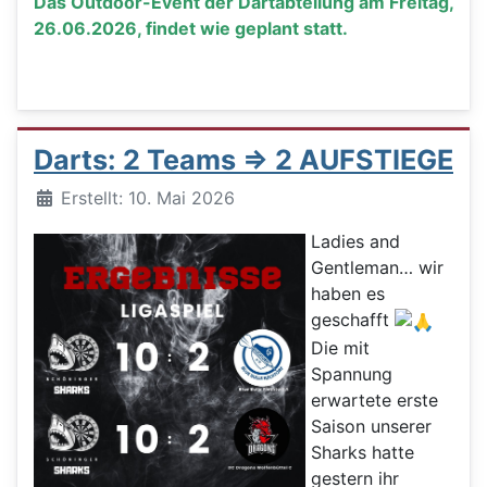
Das Outdoor-Event der Dartabteilung am Freitag,
26.06.2026, findet wie geplant statt.
Darts: 2 Teams => 2 AUFSTIEGE
Details
Erstellt: 10. Mai 2026
Ladies and
Gentleman… wir
haben es
geschafft
Die mit
Spannung
erwartete erste
Saison unserer
Sharks hatte
gestern ihr