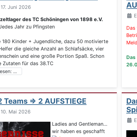
AU
: 17. Juni 2026
Deta
E
tzeltlager des TC Schöningen von 1898 e.V.
 Jahr zu Pfingsten
Das 
Betr
180 Kinder + Jugendliche, dazu 50 motivierte
Meld
Helfer die gleiche Anzahl an Schlafsäcke, vier
nschein und eine große Portion Spaß. Schon
Das 
e Zutaten für das 38.TC
26.0
sen: ...
 2 Teams => 2 AUFSTIEGE
Da
Sp
: 10. Mai 2026
Deta
E
Ladies and Gentleman…
wir haben es geschafft