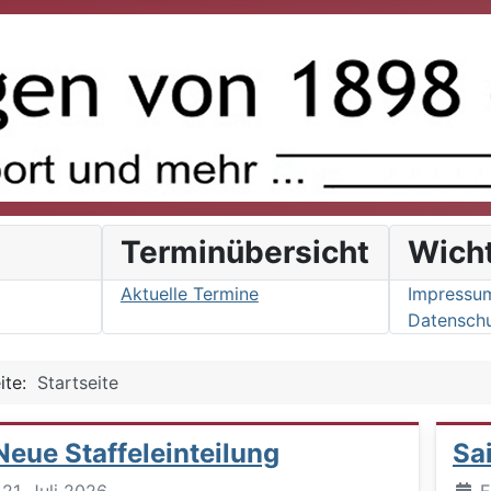
s
Terminübersicht
Wich
Aktuelle Termine
Impressu
Datenschu
eite:
Startseite
Neue Staffeleinteilung
Sa
Deta