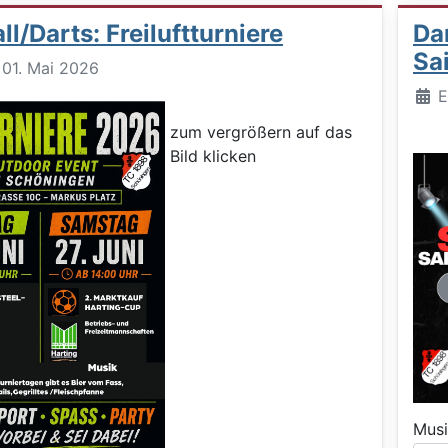
l/Darts: Freiluftturniere
Dar
Sa
: 01. Mai 2026
Deta
E
zum vergrößern auf das
Bild klicken
Musi