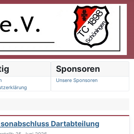
tig
Sponsoren
m
Unsere Sponsoren
tzerklärung
isonabschluss Dartabteilung
ils