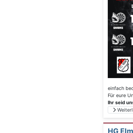
einfach be
Für eure U
Ihr seid un
Weiterle
HG Elm