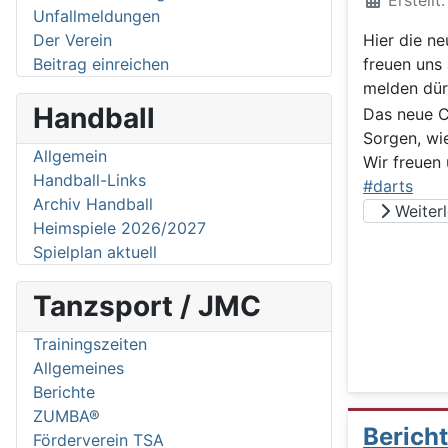
Erstellt
Unfallmeldungen
Der Verein
Hier die ne
Beitrag einreichen
freuen uns
melden dü
Handball
Das neue C
Sorgen, wi
Allgemein
Wir freuen
Handball-Links
#darts
Archiv Handball
Weiterle
Heimspiele 2026/2027
Spielplan aktuell
Tanzsport / JMC
Trainingszeiten
Allgemeines
Berichte
ZUMBA®
Berich
Förderverein TSA