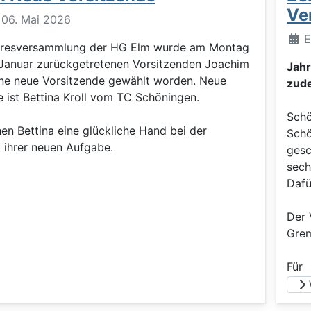
Ve
: 06. Mai 2026
Deta
E
ahresversammlung der HG Elm wurde am Montag
 Januar zurückgetretenen Vorsitzenden Joachim
Jah
ine neue Vorsitzende gewählt worden. Neue
zud
e ist Bettina Kroll vom TC Schöningen.
Schö
en Bettina eine glückliche Hand bei der
Schö
 ihrer neuen Aufgabe.
gesc
sech
Dafü
Der 
Grem
Für
W