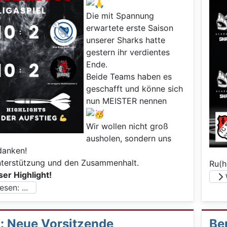
Die mit Spannung
erwartete erste Saison
unserer Sharks hatte
gestern ihr verdientes
Ende.
Beide Teams haben es
geschafft und könne sich
nun MEISTER nennen
Wir wollen nicht groß
ausholen, sondern uns
danken!
nterstützung und den Zusammenhalt.
Ru(h
ser Highlight!
W
sen: ...
: Neue Vorsitzende
Ber