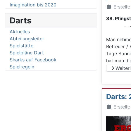
Imagination bis 2020
Details
Erstellt
Darts
38. Pfings
…. Jedes
Aktuelles
Abteilungsleiter
Man nehme 
Spielstätte
Betreuer / 
Spielpläne Dart
Tage Sonne
Sharks auf Facebook
hat man di
Spielregeln
Weiterle
Darts:
Details
Erstellt