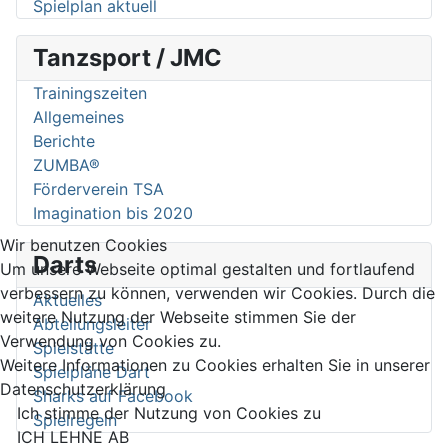
Spielplan aktuell
Tanzsport / JMC
Trainingszeiten
Allgemeines
Berichte
ZUMBA®
Förderverein TSA
Imagination bis 2020
Wir benutzen Cookies
Darts
Um unsere Webseite optimal gestalten und fortlaufend
verbessern zu können, verwenden wir Cookies. Durch die
Aktuelles
weitere Nutzung der Webseite stimmen Sie der
Abteilungsleiter
Verwendung von Cookies zu.
Spielstätte
Weitere Informationen zu Cookies erhalten Sie in unserer
Spielpläne Dart
Datenschutzerklärung
Sharks auf Facebook
Ich stimme der Nutzung von Cookies zu
Spielregeln
ICH LEHNE AB