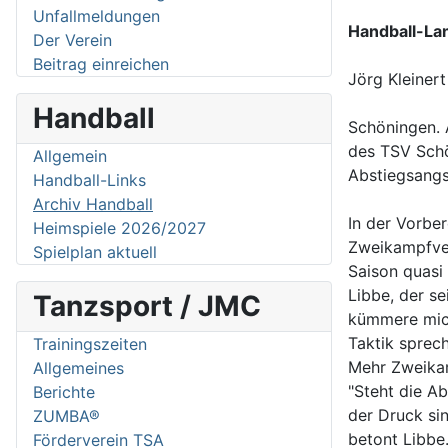
Unfallmeldungen
Handball-Lan
Der Verein
Beitrag einreichen
Jörg Kleinert
Handball
Schöningen. 
des TSV Schö
Allgemein
Abstiegsangst
Handball-Links
Archiv Handball
In der Vorber
Heimspiele 2026/2027
Zweikampfver
Spielplan aktuell
Saison quasi
Libbe, der s
Tanzsport / JMC
kümmere mich
Taktik sprec
Trainingszeiten
Mehr Zweikam
Allgemeines
"Steht die Ab
Berichte
der Druck si
ZUMBA®
betont Libbe
Förderverein TSA