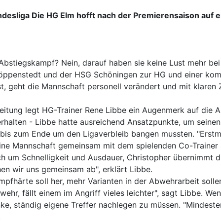
desliga Die HG Elm hofft nach der Premierensaison auf ei
Abstiegskampf? Nein, darauf haben sie keine Lust mehr bei
ppenstedt und der HSG Schöningen zur HG und einer komp
, geht die Mannschaft personell verändert und mit klaren Z
eitung legt HG-Trainer Rene Libbe ein Augenmerk auf die Ab
halten - Libbe hatte ausreichend Ansatzpunkte, um seine
 bis zum Ende um den Ligaverbleib bangen mussten. "Erstm
eine Mannschaft gemeinsam mit dem spielenden Co-Trainer Ch
 um Schnelligkeit und Ausdauer, Christopher übernimmt die
hen wir uns gemeinsam ab", erklärt Libbe.
pfhärte soll her, mehr Varianten in der Abwehrarbeit solle
wehr, fällt einem im Angriff vieles leichter", sagt Libbe. W
nke, ständig eigene Treffer nachlegen zu müssen. "Mindeste
.