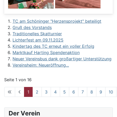
TC am Schöninger "Herzensprojekt" beteiligt
Gruß des Vorstands
Traditionelles Skatturnier
Lichterfest am 09.11.2025
Kindertag des TC erneut ein voller Erfolg
Marktkauf Harting Spendenaktion
Neuer Vereinsbus dank großartiger Unterstützung
Vereinsheim: Neueröffnung...
Seite 1 von 16
1
2
3
4
5
6
7
8
9
10
Der Verein