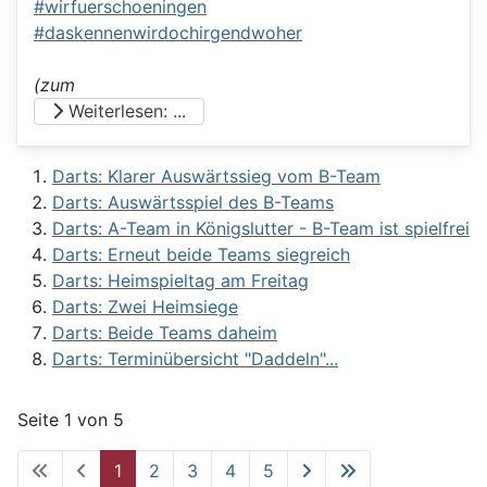
#wirfuerschoeningen
#daskennenwirdochirgendwoher
(zum
Weiterlesen: ...
Darts: Klarer Auswärtssieg vom B-Team
Darts: Auswärtsspiel des B-Teams
Darts: A-Team in Königslutter - B-Team ist spielfrei
Darts: Erneut beide Teams siegreich
Darts: Heimspieltag am Freitag
Darts: Zwei Heimsiege
Darts: Beide Teams daheim
Darts: Terminübersicht "Daddeln"...
Seite 1 von 5
1
2
3
4
5