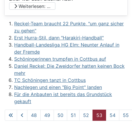
Weiterlesen: ...
Reckel-Team braucht 22 Punkte, "um ganz sicher
zu gehen"
Erst Hurra-Stil, dann "Harakiri-Handball"
Handball-Landesliga HG Elm: Neunter Anlauf in
der Fremde
Schöningerinnen trumpfen in Cottbus auf
Daniel Reckel: Die Zweidorfer hatten keinen Bock
mehr
TC Schöningen tanzt in Cottbus
Nachlegen und einen "Big Point" landen
Für die Anbauten ist bereits das Grundstück
gekauft
48
49
50
51
52
53
54
55
Seite 53 von 62