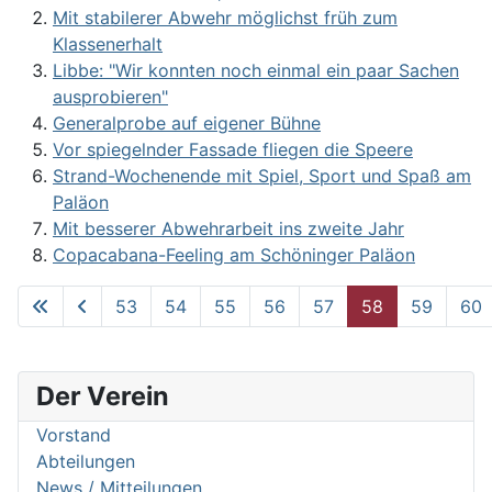
Mit stabilerer Abwehr möglichst früh zum
Klassenerhalt
Libbe: "Wir konnten noch einmal ein paar Sachen
ausprobieren"
Generalprobe auf eigener Bühne
Vor spiegelnder Fassade fliegen die Speere
Strand-Wochenende mit Spiel, Sport und Spaß am
Paläon
Mit besserer Abwehrarbeit ins zweite Jahr
Copacabana-Feeling am Schöninger Paläon
53
54
55
56
57
58
59
60
Seite 58 von 62
Der Verein
Vorstand
Abteilungen
News / Mitteilungen