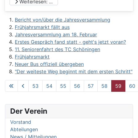
Weiterlesen: ...
Bericht von/über die Jahresversammlung
Frühjahrsmarkt fällt aus
Jahresversammlung am 18. Februar
Erstes Gespräch fand statt - geht's jetzt voran?
11. Seniorenfahrt des TC Schöningen
Frühjahrsmarkt
Neuer Bus offiziell übergeben
"Der weiteste Weg beginnt mit dem ersten Schritt"
53
54
55
56
57
58
59
60
Seite 59 von 62
Der Verein
Vorstand
Abteilungen
News / Mitteilungen