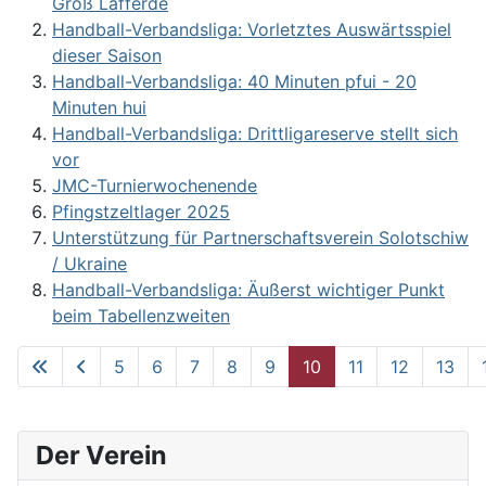
Groß Lafferde
Handball-Verbandsliga: Vorletztes Auswärtsspiel
dieser Saison
Handball-Verbandsliga: 40 Minuten pfui - 20
Minuten hui
Handball-Verbandsliga: Drittligareserve stellt sich
vor
JMC-Turnierwochenende
Pfingstzeltlager 2025
Unterstützung für Partnerschaftsverein Solotschiw
/ Ukraine
Handball-Verbandsliga: Äußerst wichtiger Punkt
beim Tabellenzweiten
5
6
7
8
9
10
11
12
13
Seite 10 von 62
Der Verein